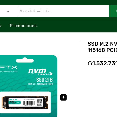
s
Promociones
SSD M.2 N
115168 PCI
₲
1.532.73
🔍