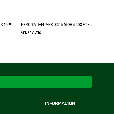
MEMORIA RAM DDR5 32GB 5200 FTX 114987-SKU:114981
MEMORIA RAM P/NB DDR5 16GB 5200 FTX 115045-SKU:115049
₲
1.717.716
₲
968.
INFORMACIÓN