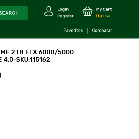
Login
My Cart
0
Register
items
Favoritos
Comparar
VME 2TB FTX 6000/5000
E 4.0-SKU:115162
1