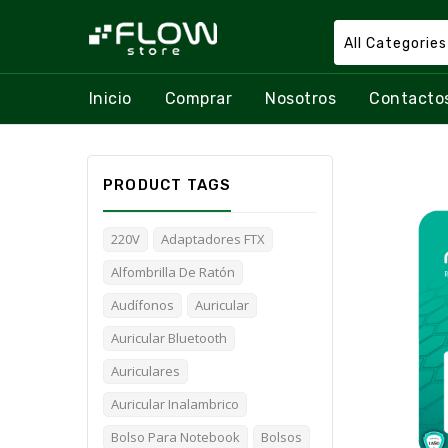
All Categories
Inicio
Comprar
Nosotros
Contacto
PRODUCT TAGS
220V
Adaptadores FTX
Alfombrilla De Ratón
Audífonos
Auricular
Auricular Bluetooth
Auriculares
Auricular Inalambrico
Bolso Para Notebook
Bolsos