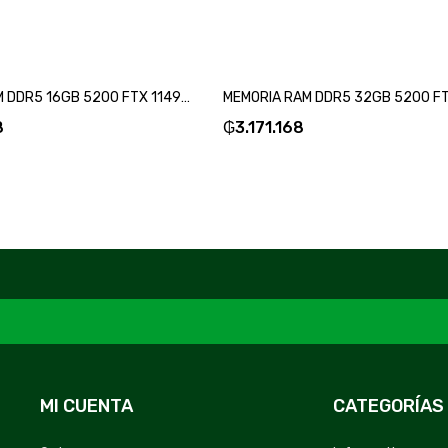
MEMORIA RAM DDR5 16GB 5200 FTX 114970-SKU:114974
8
₲
3.171.168
MI CUENTA
CATEGORÍAS