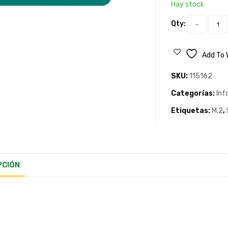
Hay stock
Qty:
Add To 
SKU:
115162
Categorías:
Inf
Etiquetas:
M.2
,
PCIÓN