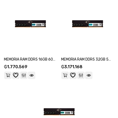
MEMORIA RAM DDR5 16GB 6000 FTX 115021-SKU:115025
MEMORIA RAM DDR5 32GB 5200 FTX 114987-SKU:114981
₲
1.770.569
₲
3.171.168