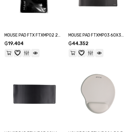
MOUSE PAD FTX FTXMP02 20X24X0.3CM NEGRO-SKU:108799
MOUSE PAD FTXMP03 60X35CM NEGRO-SKU:124379
₲
19.404
₲
44.352