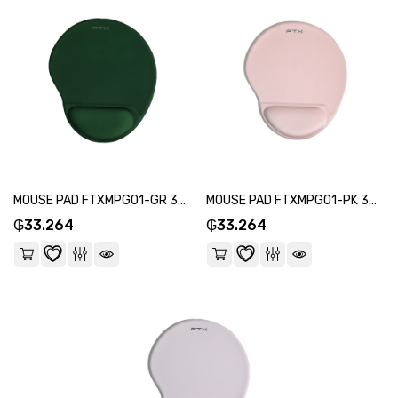
MOUSE PAD FTXMPG01-GR 31X27CM CON APOYO DE MUÑECA EN GEL VERDE-SKU:124355
MOUSE PAD FTXMPG01-PK 31X27CM CON APOYO DE MUÑECA EN GEL ROSA-SKU:124317
₲
33.264
₲
33.264