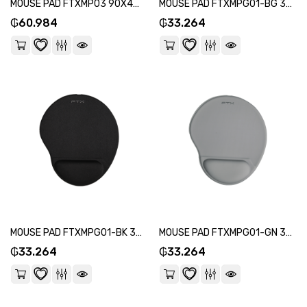
MOUSE PAD FTXMP03 90X40CM NEGRO-SKU:124386
MOUSE PAD FTXMPG01-BG 31X27CM CON APOYO DE MUÑECA EN GEL BEIGE-SKU:124348
₲
60.984
₲
33.264
MOUSE PAD FTXMPG01-BK 31X27CM CON APOYO DE MUÑECA GEL NEGRO 032632-SKU:131513
MOUSE PAD FTXMPG01-GN 31X27CM CON APOYO DE MUÑECA EN GEL GRIS-SKU:124324
₲
33.264
₲
33.264